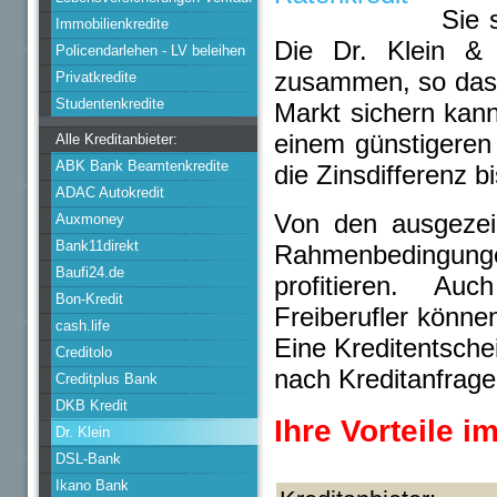
Sie 
Immobilienkredite
Die Dr. Klein & 
Policendarlehen - LV beleihen
zusammen, so dass
Privatkredite
Studentenkredite
Markt sichern kann
einem günstigeren E
Alle Kreditanbieter:
ABK Bank Beamtenkredite
die Zinsdifferenz 
ADAC Autokredit
Von den ausgezei
Auxmoney
Bank11direkt
Rahmenbedingung
Baufi24.de
profitieren. Au
Bon-Kredit
Freiberufler könne
cash.life
Eine Kreditentsche
Creditolo
nach Kreditanfrage
Creditplus Bank
DKB Kredit
Ihre Vorteile i
Dr. Klein
DSL-Bank
Ikano Bank