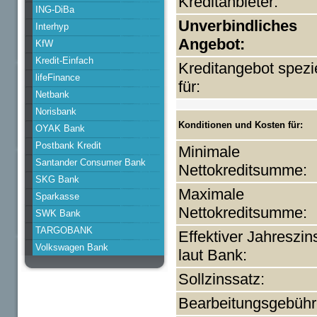
Kreditanbieter:
ING-DiBa
Unverbindliches
Interhyp
Angebot:
KfW
Kredit-Einfach
Kreditangebot spezie
lifeFinance
für:
Netbank
Norisbank
Konditionen und Kosten für:
OYAK Bank
Postbank Kredit
Minimale
Santander Consumer Bank
Nettokreditsumme:
SKG Bank
Maximale
Sparkasse
Nettokreditsumme:
SWK Bank
TARGOBANK
Effektiver Jahreszin
Volkswagen Bank
laut Bank:
Sollzinssatz:
Bearbeitungsgebühr