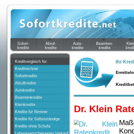
Sofort-
Abruf-
Auto-
Beamten-
Klei
kredite
kredite
kredite
kredite
kredi
Kreditvergleich für:
Ihr Kred
Kreditrechner
Ermittel
Sofortkredite
Abrufkredite
Kreditbe
Autokredite
Beamtenkredite
Kleinkredite
Dr. Klein Rat
Kredite für Rentner
Kredite für Selbstständige
Maßg
Kredite ohne Schufa
Kond
Lebensversicherungen Verkauf