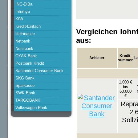
ING-DiBa
Interhyp
KfW
Kredit-Einfach
Vergleichen lohn
lifeFinance
aus:
Netbank
Norisbank
OYAK Bank
Kredit-
Anbieter
La
summen
Postbank Kredit
Santander Consumer Bank
SKG Bank
1.000 €
Sparkasse
bis
60.000
SWK Bank
€
TARGOBANK
Reprä
Volkswagen Bank
2,
Sollz