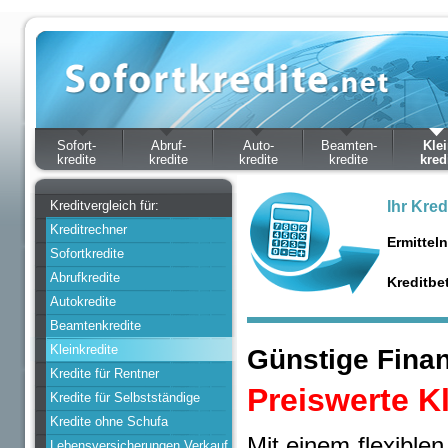
Sofort-
Abruf-
Auto-
Beamten-
Klei
kredite
kredite
kredite
kredite
kred
Kreditvergleich für:
Ihr Kred
Kreditrechner
Ermittel
Sofortkredite
Abrufkredite
Kreditbe
Autokredite
Beamtenkredite
Kleinkredite
Günstige Finan
Kredite für Rentner
Preiswerte K
Kredite für Selbstständige
Kredite ohne Schufa
Mit einem flexible
Lebensversicherungen Verkauf