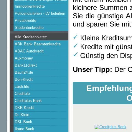
kleinere Summen zu
Immobilienkredite
Policendarlehen - LV beleihen
Sie die günstige A
Privatkredite
und sparen Sie mit
Studentenkredite
Kleine Kreditsu
Alle Kreditanbieter:
ABK Bank Beamtenkredite
Kredite mit güns
ADAC Autokredit
Günstig den Dis
Auxmoney
Bank11direkt
Unser Tipp:
Der Cr
Baufi24.de
Bon-Kredit
Empfehlung 
cash.life
Creditolo
O
Creditplus Bank
DKB Kredit
Dr. Klein
DSL-Bank
Ikano Bank