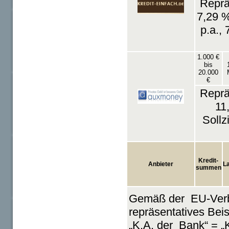
Reprä
7,29 %
p.a.,
1.000 €
bis
20.000
€
Reprä
11
Sollz
Kredit-
Anbieter
La
summen
Gemäß der EU-Verbr
repräsentatives Bei
„K.A. der Bank“ = „