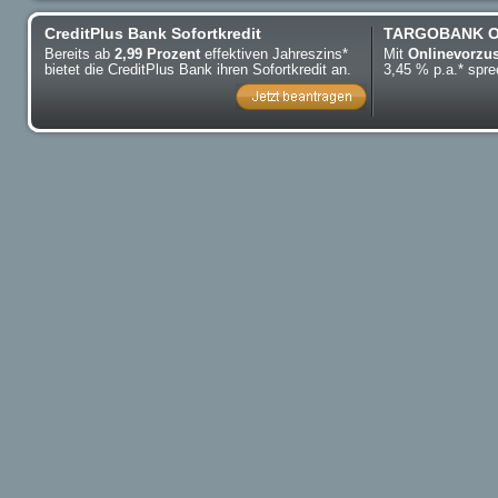
CreditPlus Bank Sofortkredit
TARGOBANK On
Bereits ab
2,99 Prozent
effektiven Jahreszins*
Mit
Onlinevorzu
bietet die CreditPlus Bank ihren Sofortkredit an.
3,45 % p.a.* sp