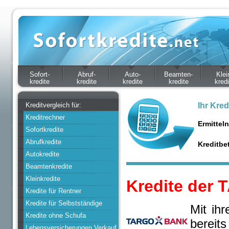
Sofort-
Abruf-
Auto-
Beamten-
Klei
kredite
kredite
kredite
kredite
kredi
Kreditvergleich für:
Ihr Kred
Kreditrechner
Ermittel
Sofortkredite
Abrufkredite
Kreditbe
Autokredite
Beamtenkredite
Kleinkredite
Kredite der
Kredite für Rentner
Kredite für Selbstständige
Mit ih
Kredite ohne Schufa
berei
Lebensversicherungen Verkauf