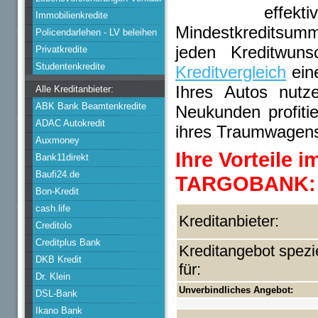
effe
Immobilienkredite
Mindestkreditsum
Policendarlehen - LV beleihen
jeden Kreditwun
Privatkredite
Studentenkredite
Kreditvergleich
eine
Ihres Autos nutz
Alle Kreditanbieter:
ABK Bank Beamtenkredite
Neukunden profiti
ADAC Autokredit
ihres Traumwagen
Auxmoney
Ihre Vorteile i
Bank11direkt
Baufi24.de
TARGOBANK:
Bon-Kredit
cash.life
Kreditanbieter:
Creditolo
Creditplus Bank
Kreditangebot spezie
DKB Kredit
für:
Dr. Klein
Unverbindliches Angebot:
DSL-Bank
Ikano Bank