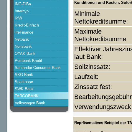
Konditionen und Kosten: Sofortk
ING-DiBa
Interhyp
Minimale
KfW
Nettokreditsumme:
Kredit-Einfach
Maximale
lifeFinance
Nettokreditsumme
Netbank
Norisbank
Effektiver Jahreszin
OYAK Bank
laut Bank:
Postbank Kredit
Sollzinssatz:
Santander Consumer Bank
SKG Bank
Laufzeit:
Sparkasse
Zinssatz fest:
SWK Bank
Bearbeitungsgebühr
TARGOBANK
Volkswagen Bank
Verwendungszweck
Repräsentatives Beispiel der