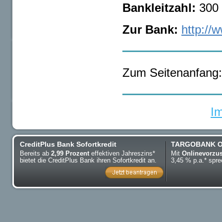
Bankleitzahl:
300 
Zur Bank:
http://
Zum Seitenanfang:
I
CreditPlus Bank Sofortkredit
TARGOBANK On
Bereits ab
2,99 Prozent
effektiven Jahreszins*
Mit
Onlinevorzu
bietet die CreditPlus Bank ihren Sofortkredit an.
3,45 % p.a.* sp